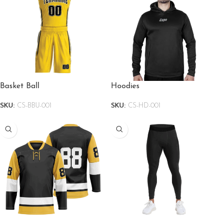
Basket Ball
Hoodies
SKU:
CS-BBU-001
SKU:
CS-HD-001