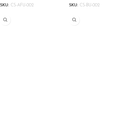
SKU:
CS-AFU-002
SKU:
CS-BU-002
Basket Ball
Hoodies
SKU:
CS-BBU-002
SKU:
CS-HD-002