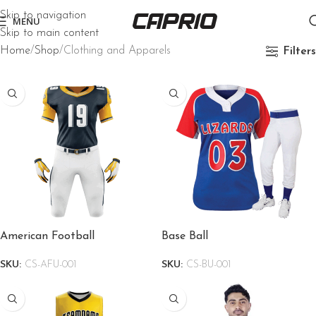
Skip to navigation
MENU
Skip to main content
Home
Shop
Clothing and Apparels
Filters
American Football
Base Ball
SKU:
CS-AFU-001
SKU:
CS-BU-001