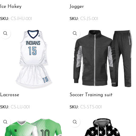
Ice Hokey
Jogger
SKU:
CS-IHU-001
SKU:
CS-JS-001
Lacrosse
Soccer Training suit
SKU:
CS-LU-001
SKU:
CS-STS-001